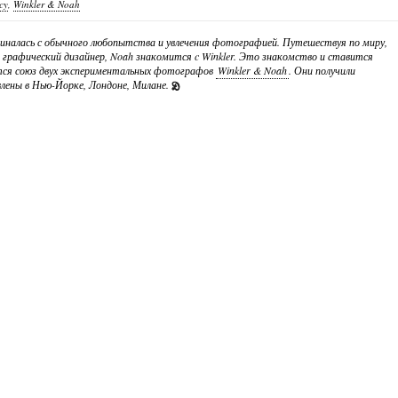
cy
,
Winkler & Noah
чиналась с обычного любопытства и увлечения фотографией. Путешествуя по миру,
графический дизайнер, Noah знакомится c Winkler. Это знакомство и ставится
тся союз двух экспериментальных фотографов
Winkler & Noah
. Они получили
влены в Нью-Йорке, Лондоне, Милане.