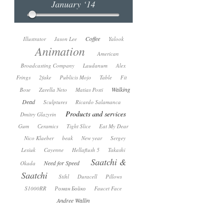
January ‘14
Coffee
Illustrator
Jason Lee
Yalook
Animation
American
Broadcasting Company
Laudanum
Alex
Frings
2fake
Publicis Mojo
Table
Fit
Walking
Bose
Zarella Neto
Matias Posti
Dead
Sculptures
Ricardo Salamanca
Products and services
Dmitry Glazyrin
Gum
Сeramics
Tight Slice
Eat My Dear
Nico Klaeber
beak
New year
Sergey
Lesiuk
Cayenne
Hellaflush 5
Takashi
Saatchi &
Need for Speed
Okada
Saatchi
Stihl
Duracell
Pillows
S1000RR
Роман Бойко
Faucet Face
Andree Wallin