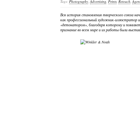
Tags:
Photography
,
Advertising
,
Prints
,
Retouch
,
Agen
Вся история становления творческого союза на
как профессиональный художник-иллюстратор и 
«детонатором», благодаря которому и появляе
признание во всем мире и их работы были выста