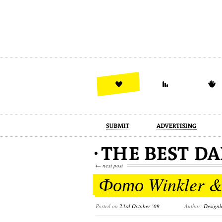
advertising
design
illustration
←
next post
Фото Winkler &
Posted on
23rd October ‘09
Author:
Designl