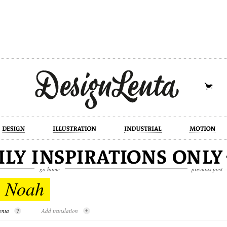
industrial
motion
photography
cont
go home
previous post
 Noah
enta
Add translation