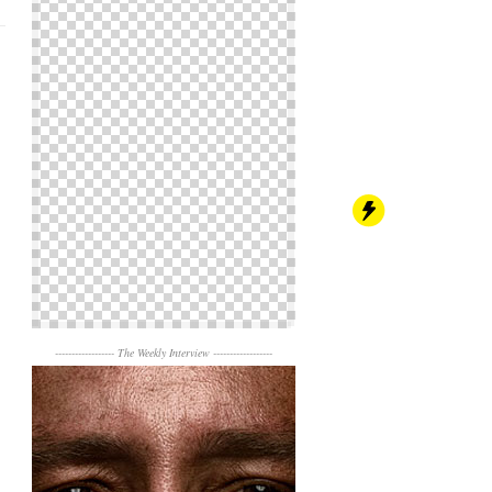
------------------
The Weekly Interview
------------------