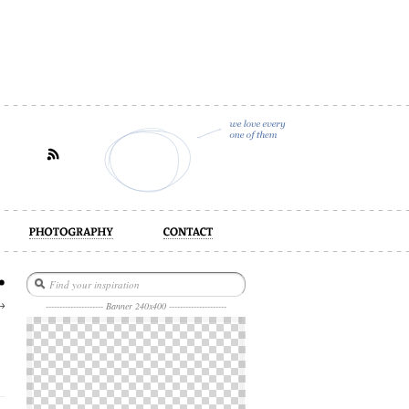
act
→
--------------------- Banner 240x400 ---------------------