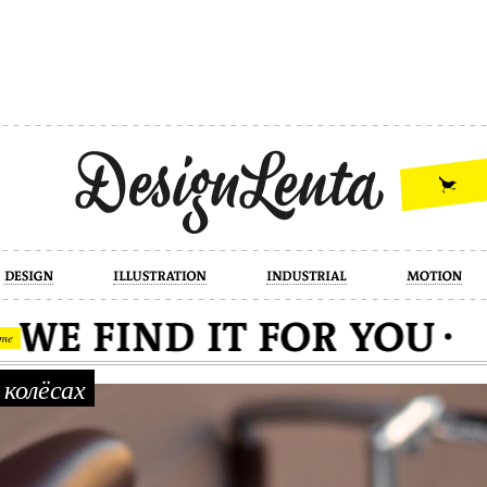
industrial
motion
photography
cont
me
колёсах