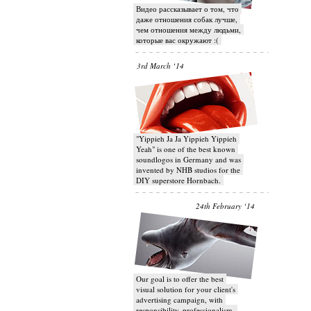
Видео рассказывает о том, что
даже отношения собак лучше,
чем отношения между людьми,
которые вас окружают :(
3rd March ‘14
"Yippieh Ja Ja Yippieh Yippieh
Yeah" is one of the best known
soundlogos in Germany and was
invented by NHB studios for the
DIY superstore Hornbach.
24th February ‘14
Our goal is to offer the best
visual solution for your client's
advertising campaign, with
responsibility, professionalism,