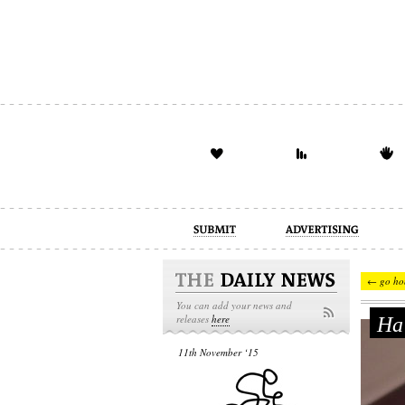
advertising
design
illustration
← go ho
You can add your news and
На 
releases
here
11th November ‘15