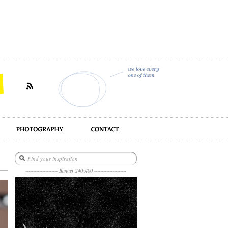
act
--------------------- Banner 240x400 ---------------------