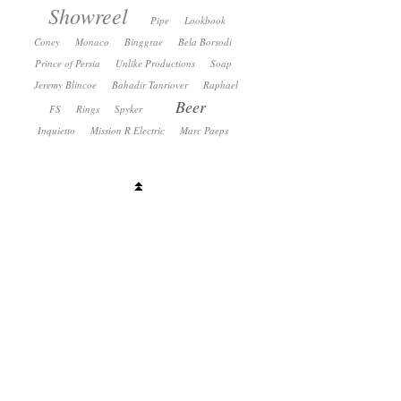
Showreel
Pipe
Lookbook
Coney
Monaco
Binggrae
Bela Borsodi
Prince of Persia
Unlike Productions
Soap
Jeremy Blincoe
Bahadir Tanriover
Raphael
Beer
FS
Rings
Spyker
Inquietto
Mission R Electric
Marc Paeps