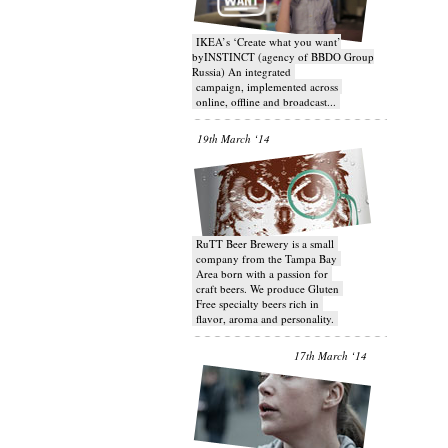
IKEA’s ‘Create what you want’
byINSTINCT (agency of BBDO Group
Russia) An integrated
campaign, implemented across
online, offline and broadcast...
19th March ‘14
RuTT Beer Brewery is a small
company from the Tampa Bay
Area born with a passion for
craft beers. We produce Gluten
Free specialty beers rich in
flavor, aroma and personality.
17th March ‘14