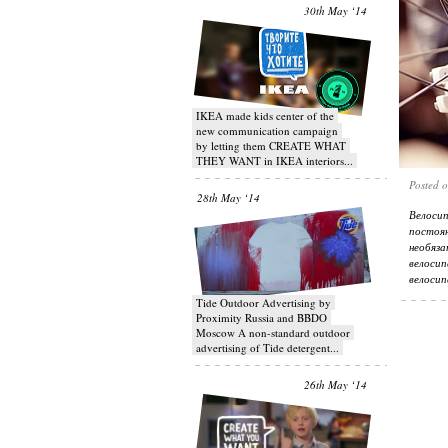
30th May ‘14
IKEA made kids center of the
new communication campaign
by letting them CREATE WHAT
THEY WANT in IKEA interiors...
Posted 
28th May ‘14
Велоси
постоя
необяз
велоси
велоси
Tide Outdoor Advertising by
Proximity Russia and BBDO
Moscow A non-standard outdoor
advertising of Tide detergent...
26th May ‘14