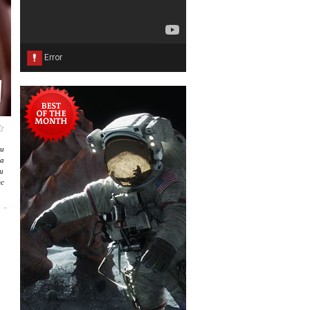
и
а
и
с