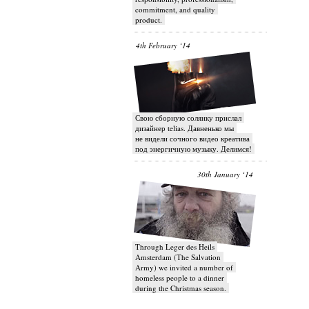
commitment, and quality
product.
4th February ‘14
Свою сборную солянку прислал
дизайнер telias. Давненько мы
не видели сочного видео креатива
под энергичную музыку. Делимся!
30th January ‘14
Through Leger des Heils
Amsterdam (The Salvation
Army) we invited a number of
homeless people to a dinner
during the Christmas season.