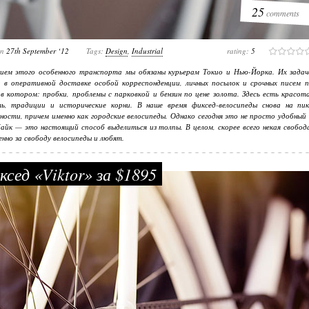
25
comments
on
27th September ‘12
Tags:
Design
,
Industrial
rating:
5
нием этого особенного транспорта мы обязаны курьерам Токио и Нью-Йорка. Их задач
 в оперативной доставке особой корреспонденции, личных посылок и срочных писем п
 в котором: пробки, проблемы с парковкой и бензин по цене золота. Здесь есть красот
ть, традиции и исторические корни. В наше время фиксед-велосипеды снова на пик
ности, причем именно как городские велосипеды. Однако сегодня это не просто удобный
байк — это настоящий способ выделиться из толпы. В целом, скорее всего некая свобод
енно за свободу велосипеды и любят.
сед «Viktor» за $1895