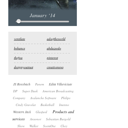
January ‘14
ventilate
adsoftheworld
behance
abduzeedo
thefwa
pinterest
designyoutrust
creativenews
JS Rossbach
Edita Vilkeviciute
Panem
DP
Super Daek
American Broadcasting
Company
Avalanche Software
Philips
Cindy Gravelat
Basketball
Imenno
Products and
Western Jack
Glasfurd
services
Ansonor
Sebastian Burgold
Show
Walker
SoemOne
Choy