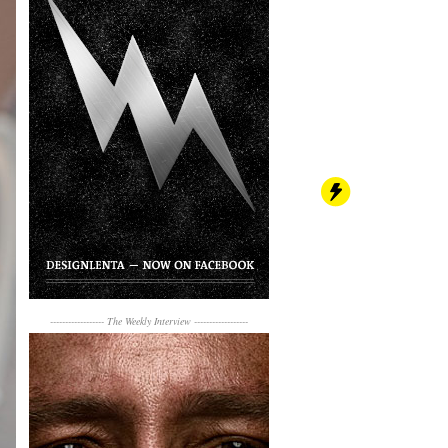
------------------
The Weekly Interview
------------------