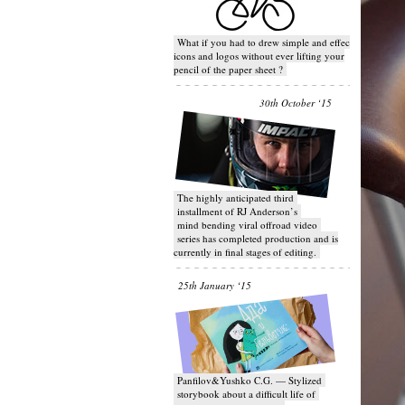
What if you had to drew simple and effective
icons and logos without ever lifting your
pencil of the paper sheet ?
30th October ‘15
T​he highly anticipated third
installment of RJ Anderson’s
mind bending viral off­road video
series has completed production and is
currently in final stages of editing.
25th January ‘15
Panfilov&Yushko C.G. — Stylized
storybook about a difficult life of