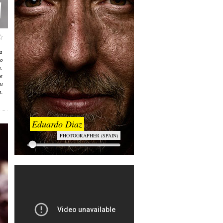
а
о
а,
е
 и
а,
Eduardo Diaz
PHOTOGRAPHER (SPAIN)