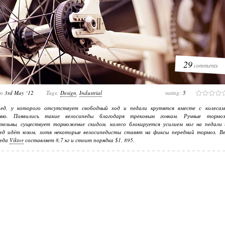
29
comments
on
3rd May ‘12
Tags:
Design
,
Industrial
rating:
5
пед, у которого отсутствует свободный ход и педали крутятся вместе с колесам
нно. Появились такие велосипеды благодаря трековым гонкам. Ручные тормоз
ательны, существует торможение скидом, колесо блокируется усилием ног на педали 
пед идёт юзом, хотя некоторые велосипедисты ставят на фиксы передний тормоз. Ве
педа
Viktor
составляет 8,7 кг и стоит порядка $1, 895.