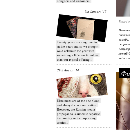
designers and customers.
5th January ‘15
Posted 
Появле
состяла
городу,
Twenty years is a long time in
скорос
studio years and so we thought
популяр
we’d celebrate the year with
легкий 
something a little less frivolous
ведь им
than our typical offering...
29th August ‘14
Фик
Ukrainians are of the one blood
and always been a one nation.
However, the Russian media
propaganda is aimed to separate
the country on two opposing
armies...