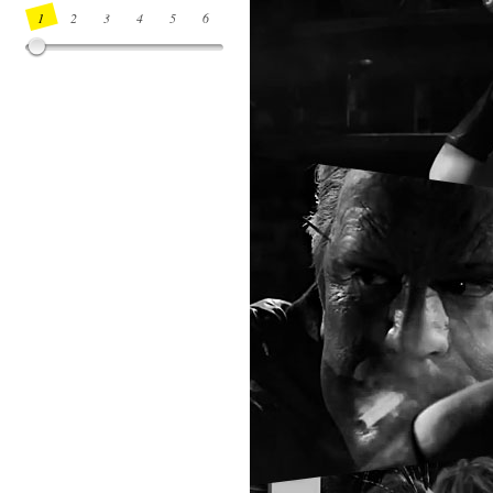
1
2
3
4
5
6
7
8
9
10
11
12
13
14