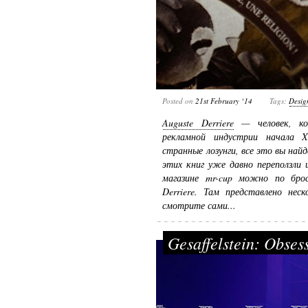
Posted on
21st February ‘14
Tags:
Desig
Auguste Derriere
— человек, кот
рекламной индустрии начала X
странные лозунги, все это вы най
этих книг уже давно переползли 
магазине mr-cup можно по брос
Derriere. Там представлено неск
смотрите сами...
Gesaffelstein: Obse