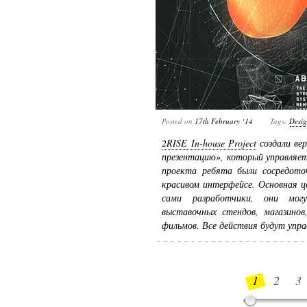
Posted on
17th February ‘14
Tags:
Desi
2RISE In-house Project
создали ве
презентацию», который управляет
проекта ребята были сосредото
красивом интерфейсе. Основная ц
сами разработчики, они мог
выставочных стендов, магазинов
фильмов. Все действия будут упра
1
2
3