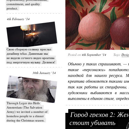
commitment, and quality
product.
4th February ‘14
Свою сборную солянку прислал
дизайнер telias. Давненько мы
Posted on
4th September ‘14
Tags:
Desi
не видели сочного видео креатива
под энергичную музыку. Делимся!
Обычно у таких спрашивают, —
такие «персонажи» попадаютс
30th January ‘14
находкой для нашего ресурса. М
креатива обновляется такими им
так как работы их специфичны,
художники выбиваются в масс
выполнены в едином стиле, опреде
Through Leger des Heils
Amsterdam (The Salvation
Army) we invited a number of
Город грехов 2: Же
homeless people to a dinner
стоит убивать
during the Christmas season.