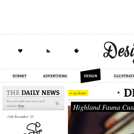
design
illustration
industrial
← go home
You can add your news and
Highland Fauna Cus
releases
here
11th November ‘15