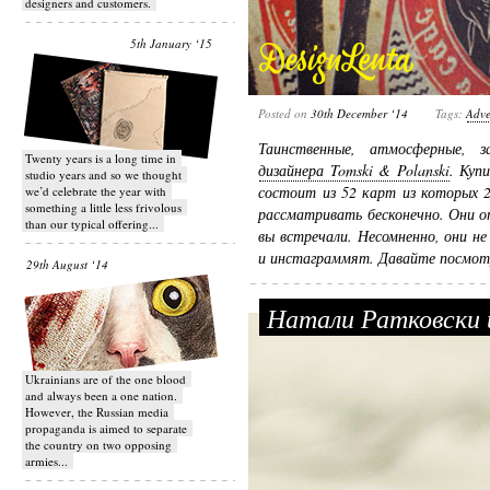
designers and customers.
5th January ‘15
Posted on
30th December ‘14
Tags:
Adve
Таинственные, атмосферные, 
Twenty years is a long time in
дизайнера Tomski & Polanski
. Куп
studio years and so we thought
состоит из 52 карт из которых 
we’d celebrate the year with
something a little less frivolous
рассматривать бесконечно. Они о
than our typical offering...
вы встречали. Несомненно, они не
и инстаграммят. Давайте посмот
29th August ‘14
Натали Ратковски 
Ukrainians are of the one blood
and always been a one nation.
However, the Russian media
propaganda is aimed to separate
the country on two opposing
armies...