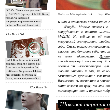
IKEA’s ‘Create what you want’
byINSTINCT (agency of BBDO Group
Posted on
14th September ‘14
Tags:
Illu
Russia) An integrated
campaign, implemented across
К нам в агентство
попала книга
online, offline and broadcast...
—
«Рисуй»
. Многие знакомы с
сотрудничала с такими именам
19th March ‘14
MAXIM. Но сейчас не об этом
творческий эксперимент, пооб
года. Смысл такого эксперимента,
второе, это доказать себе, что
не имея вдохновения.
Данна
RuTT Beer Brewery is a small
способствующий творчеству. В к
company from the Tampa Bay
советы для иллюстраторов. Для
Area born with a passion for
любите читать и вам, не важны
craft beers. We produce Gluten
Free specialty beers rich in
зазнавшийся художник с завышенн
flavor, aroma and personality.
Возможно, вы постоянно в поиске
ваши коллеги по цеху, то это т
17th March ‘14
иллюстрации, так и простые набр
Шоковая терапия о