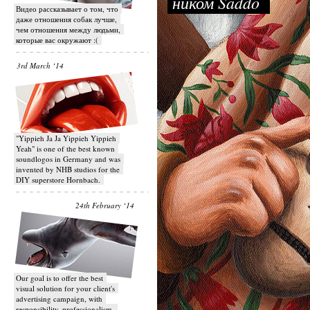
ником Saddo
Видео рассказывает о том, что
даже отношения собак лучше,
чем отношения между людьми,
которые вас окружают :(
3rd March ‘14
"Yippieh Ja Ja Yippieh Yippieh
Yeah" is one of the best known
soundlogos in Germany and was
invented by NHB studios for the
DIY superstore Hornbach.
24th February ‘14
Our goal is to offer the best
visual solution for your client's
advertising campaign, with
responsibility, professionalism,