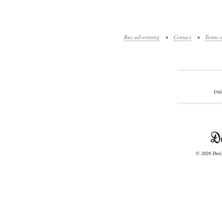
Buy advertising
•
Contact
•
Terms o
Unl
© 2026 Desig