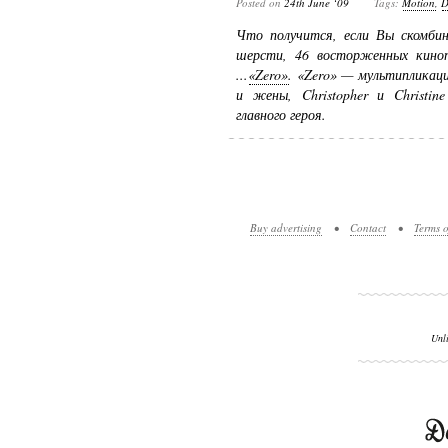
Posted on
24th June ‘09
Tags:
Motion
,
D
Что получится, если Вы скомбин
шерсти, 46 восторженных кино
...
«Zero»
. «Zero» — мультипликац
и жены, Christopher и Christi
главного героя.
Buy advertising
•
Contact
•
Terms o
Unl