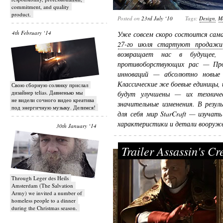
commitment, and quality
product.
Posted on
23rd July ‘10
Tags:
Design
,
M
4th February ‘14
Уже совсем скоро состоится сам
27-го июля стартуют продажи S
возвращает нас в будущее,
противоборствующих рас — Про
инноваций — абсолютно новые 
Классические же боевые единицы, и
Свою сборную солянку прислал
дизайнер telias. Давненько мы
будут улучшены — их техниче
не видели сочного видео креатива
значительные изменения. В резу
под энергичную музыку. Делимся!
для себя мир StarCraft — изучать
характеристики и детали вооруже
30th January ‘14
Trailer Assassin's C
Through Leger des Heils
Amsterdam (The Salvation
Army) we invited a number of
homeless people to a dinner
during the Christmas season.