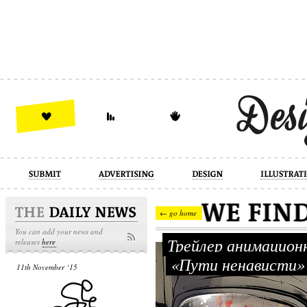
design
illustration
industrial
← go home
You can add your news and
Трейлер анимацион
releases
here
«Пути ненависти
11th November ‘15