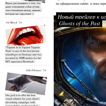
Видео рассказывает о том, что
на официальном сайте, а пока пер
даже отношения собак лучше,
чем отношения между людьми,
которые вас окружают :(
Новый трейлер к игр
Ghosts of the Past
3rd March ‘14
"Yippieh Ja Ja Yippieh Yippieh
Yeah" is one of the best known
soundlogos in Germany and was
invented by NHB studios for the
DIY superstore Hornbach.
24th February ‘14
Our goal is to offer the best
visual solution for your client's
advertising campaign, with
responsibility, professionalism,