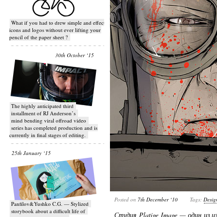
What if you had to drew simple and effective
icons and logos without ever lifting your
pencil of the paper sheet ?
30th October ‘15
T​he highly anticipated third
installment of RJ Anderson’s
mind bending viral off­road video
series has completed production and is
currently in final stages of editing.
25th January ‘15
Posted on
7th December ‘10
Tags:
Desig
Panfilov&Yushko C.G. — Stylized
storybook about a difficult life of
Студия Platige Image — один из 