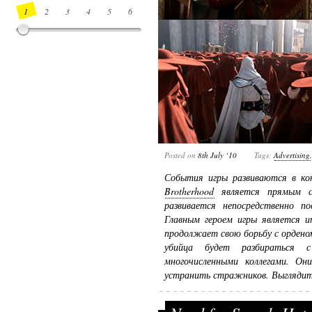
1
2
3
4
5
6
7
8
9
10
11
12
13
14
Posted on
8th July ‘10
Tags:
Advertising
События игры развиваются в ко
Brotherhood
является прямым си
развивается непосредственно по
Главным героем игры является и
продолжает свою борьбу с ордено
убийца будет разбираться 
многочисленными коллегами. Он
устранить стражников. Выглядит