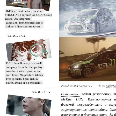
IKEA’s ‘Create what you want’
byINSTINCT (agency of BBDO Group
Russia) An integrated
campaign, implemented across
online, offline and broadcast...
19th March ‘14
RuTT Beer Brewery is a small
company from the Tampa Bay
Area born with a passion for
craft beers. We produce Gluten
Free specialty beers rich in
flavor, aroma and personality.
Posted on
2nd August ‘10
Tags:
Advertis
17th March ‘14
Codemasters
ведет разработку тр
McRae: DiRT. Компьютерная и
физикой, повреждениями и виз
лицензированные автомобили, баг
агрессивных и быстрых гонок. За 