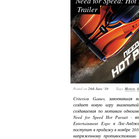
Need for Speed: Hot
Trailer
Posted on
28th June ‘10
Tags:
Motion
,
A
Criterion Games, завоевавшая в
создает новую игру знаменито
создаваемая по мотивам одноимен
Need for Speed Hot Pursuit - в
Entertainment Expo в Лос-Андже
поступит в продажу в ноябре 2010
напряженному противостоянию г