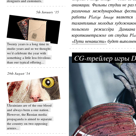
designers and customers.
анимации. Фильмы студии не раз 
различных международных фести
5th January ‘15
работы Platige Image является 
талантливых молодых художников
польского режиссёра Дамиан
короткометражке от студии Plat
«Пути ненависти»
будет выполнен
Twenty years is a long time in
studio years and so we thought
we’d celebrate the year with
CG-трейлер игры D
something a little less frivolous
than our typical offering...
29th August ‘14
Ukrainians are of the one blood
and always been a one nation.
However, the Russian media
propaganda is aimed to separate
the country on two opposing
armies...