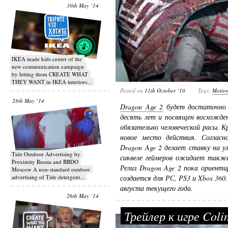
30th May ‘14
IKEA made kids center of the
new communication campaign
by letting them CREATE WHAT
THEY WANT in IKEA interiors...
Posted on
11th October ‘10
Tags:
Motio
28th May ‘14
Dragon Age 2
будет достаточно
десять лет и посвящен восхожден
обязательно человеческой расы. 
новое место действия. Согласн
Dragon Age 2 делает ставку на 
Tide Outdoor Advertising by
сиквеле геймеров ожидает также
Proximity Russia and BBDO
Релиз Dragon Age 2 пока ориенти
Moscow A non-standard outdoor
advertising of Tide detergent...
создается для РС, PS3 и Xbox 360
августа текущего года.
26th May ‘14
Трейлер к игре Col