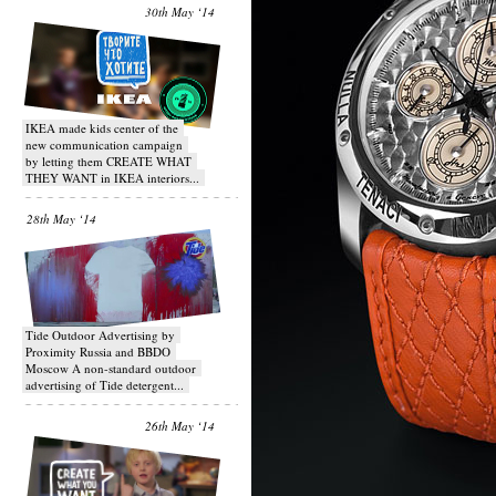
30th May ‘14
IKEA made kids center of the
new communication campaign
by letting them CREATE WHAT
THEY WANT in IKEA interiors...
28th May ‘14
Tide Outdoor Advertising by
Proximity Russia and BBDO
Moscow A non-standard outdoor
advertising of Tide detergent...
26th May ‘14