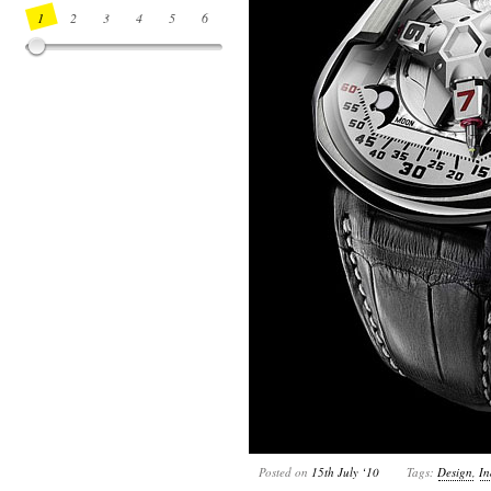
1
2
3
4
5
6
7
8
9
10
11
12
13
14
Posted on
15th July ‘10
Tags:
Design
,
In