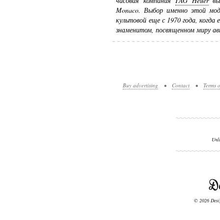
часовая компания
TAG Heuer
вып
Monaco. Выбор именно этой моде
культовой еще с 1970 года, когда
знаменитом, посвященном миру ав
Buy advertising
•
Contact
•
Terms o
Unl
© 2026 Desig