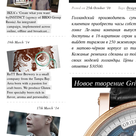
Posted on
25th October ‘10
Tags:
Desig
IKEA’s ‘Create what you want’
Голландский производитель су
byINSTINCT (agency of BBDO Group
Russia) An integrated
клиентам приобрести часы собст
campaign, implemented across
гонке Ле-мана компания выпус
online, offline and broadcast...
доступны в 18-каратном сером и
выйдет тиражом в 250 экземпляро
19th March ‘14
в матово-чёрном корпусе из т
Кожаные ремешки сделаны из той
своих моделей голландцы. Цены
отметке $30500.
RuTT Beer Brewery is a small
company from the Tampa Bay
Новое творение Gri
Area born with a passion for
craft beers. We produce Gluten
Free specialty beers rich in
flavor, aroma and personality.
17th March ‘14