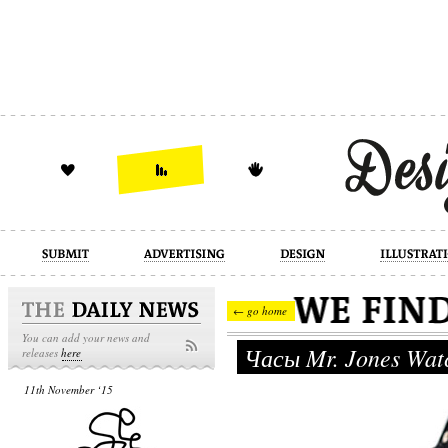
design
illustration
industrial
← go home
You can add your news and
Часы Mr. Jones Wat
releases
here
11th November ‘15