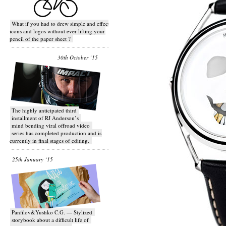
What if you had to drew simple and effective
icons and logos without ever lifting your
pencil of the paper sheet ?
30th October ‘15
T​he highly anticipated third
installment of RJ Anderson’s
mind bending viral off­road video
series has completed production and is
currently in final stages of editing.
25th January ‘15
Panfilov&Yushko C.G. — Stylized
storybook about a difficult life of