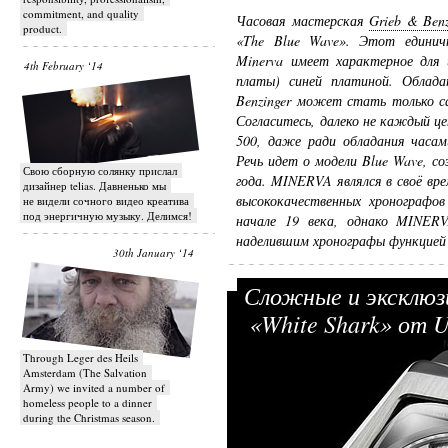
commitment, and quality
Часовая мастерская
Grieb & Benz
product.
«The Blue Wave». Этот единичн
Minerva имеет характерное для 
4th February ‘14
платы) синей платиной. Облад
Benzinger может стать только с
Согласитесь, далеко не каждый це
500, даже ради обладания часам
Речь идет о модели Blue Wave, с
Свою сборную солянку прислал
года. MINERVA являлся в своё вр
дизайнер telias. Давненько мы
высококачественных хронографо
не видели сочного видео креатива
под энергичную музыку. Делимся!
начале 19 века, однако MINER
наделившим хронографы функцией
30th January ‘14
Сложные и эксклюз
«White Shark» от 
Through Leger des Heils
Amsterdam (The Salvation
Army) we invited a number of
homeless people to a dinner
during the Christmas season.