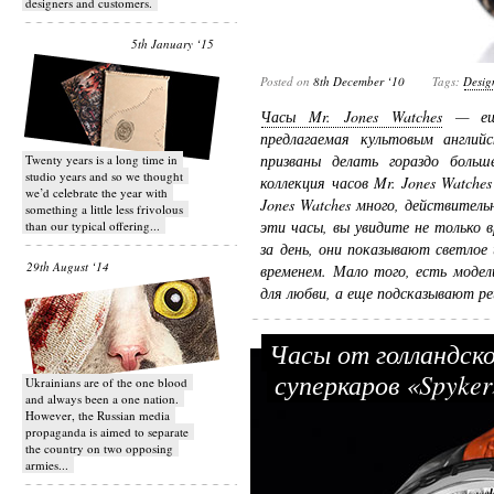
designers and customers.
5th January ‘15
Posted on
8th December ‘10
Tags:
Desig
Часы Mr. Jones Watches
— еще 
предлагаемая культовым англий
призваны делать гораздо боль
Twenty years is a long time in
studio years and so we thought
коллекция часов Mr. Jones Watches
we’d celebrate the year with
Jones Watches много, действител
something a little less frivolous
эти часы, вы увидите не только в
than our typical offering...
за день, они показывают светлое
29th August ‘14
временем. Мало того, есть моде
для любви, а еще подсказывают ре
Часы от голландск
суперкаров «Spyke
Ukrainians are of the one blood
and always been a one nation.
However, the Russian media
propaganda is aimed to separate
the country on two opposing
armies...