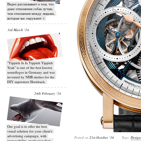
Видео рассказывает о том, что
даже отношения собак лучше,
чем отношения между людьми,
которые вас окружают :(
3rd March ‘14
"Yippieh Ja Ja Yippieh Yippieh
Yeah" is one of the best known
soundlogos in Germany and was
invented by NHB studios for the
DIY superstore Hornbach.
24th February ‘14
Our goal is to offer the best
visual solution for your client's
advertising campaign, with
Posted on
21st October ‘10
Tags:
Design
responsibility, professionalism,